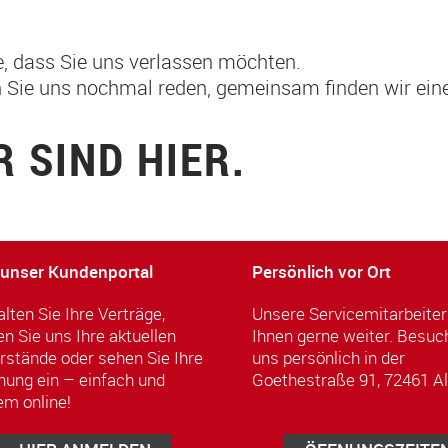
, dass Sie uns verlassen möchten.
 Sie uns nochmal reden, gemeinsam finden wir ein
R SIND HIER.
 unser Kundenportal
Persönlich vor Ort
lten Sie Ihre Verträge,
Unsere Servicemitarbeiter
n Sie uns Ihre aktuellen
Ihnen gerne weiter. Besuc
rstände oder sehen Sie Ihre
uns persönlich in der
ung ein – einfach und
Goethestraße 91, 72461 A
m online!