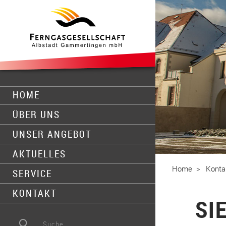
Zum Hauptinhalt springen
HOME
­ÜBER UNS
­UNSER ANGEBOT
­AKTUELLES
Home
Konta
­SERVICE
­KONTAKT
SI
Suche