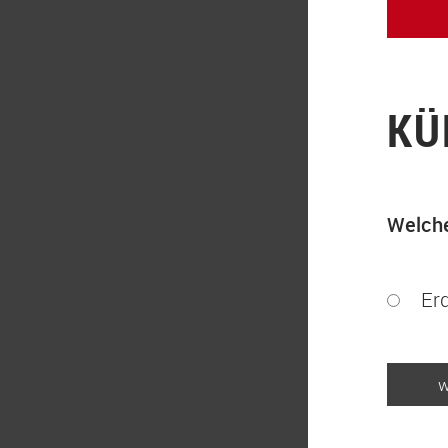
KÜ
Welche
Er
w