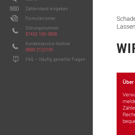
Zählerstand eingeben
Schade
Formularcenter
Lassen
Störungsnummer
07432 160-3800
WI
Kundenservice-Hotline
0800 2122105
FAQ – Häufig gestellte Fragen
Über
Verwa
melde
Zähle
Rechn
beque