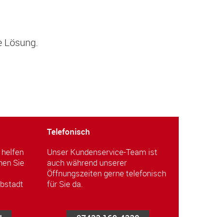
e Lösung.
Telefonisch
 helfen
Unser Kundenservice-Team ist
hen Sie
auch während unserer
Öffnungszeiten gerne telefonisch
lbstadt
für Sie da.